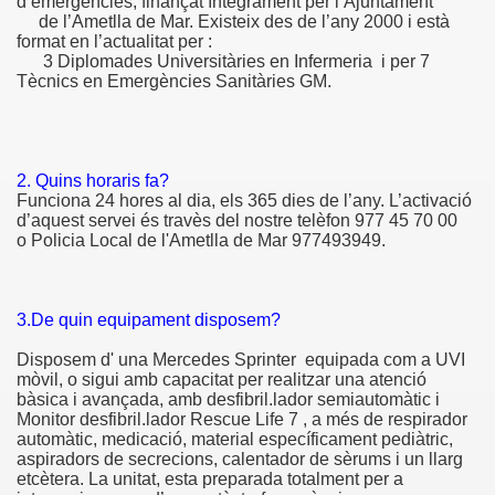
d’emergències, finançat íntegrament per l’Ajuntament
de l’Ametlla de Mar. Existeix des de l’any 2000 i està
format en l’actualitat per :
3 Diplomades Universitàries en Infermeria i per 7
Tècnics en Emergències Sanitàries GM.
2. Quins horaris fa?
Funciona 24 hores al dia, els 365 dies de l’any. L’activació
d’aquest servei és travès del nostre telèfon 977 45 70 00
o Policia Local de l'Ametlla de Mar 977493949.
3.De quin equipament disposem?
Disposem d' una Mercedes Sprinter equipada com a UVI
mòvil, o sigui amb capacitat per realitzar una atenció
bàsica i avançada, amb desfibril.lador semiautomàtic i
Monitor desfibril.lador Rescue Life 7 , a més de respirador
automàtic, medicació, material específicament pediàtric,
aspiradors de secrecions, calentador de sèrums i un llarg
etcètera. La unitat, esta preparada totalment per a