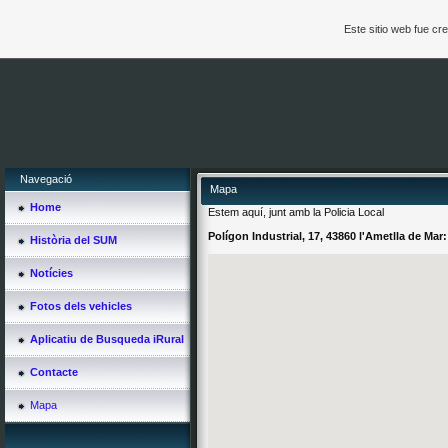
Este sitio web fue c
Navegació
Mapa
Home
Estem aquí, junt amb la Policia Local
Polígon Industrial, 17, 43860 l'Ametlla de Mar:
Història del SUM
Notícies
Fotos dels vehicles
Aplicatiu de Busqueda iRural
Contacte
Mapa