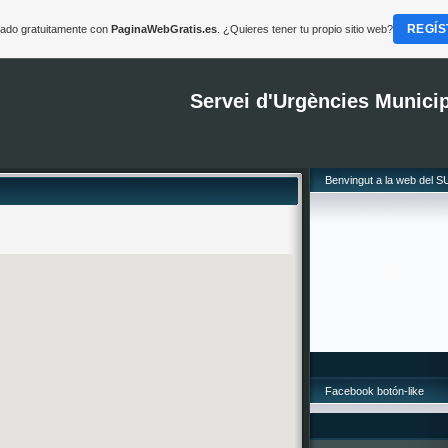
REGÍS
reado gratuitamente con
PaginaWebGratis.es
. ¿Quieres tener tu propio sitio web?
Servei d'Urgències Munici
Benvingut a la web del 
Facebook botón-like