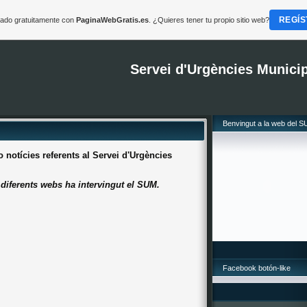
REGÍS
reado gratuitamente con
PaginaWebGratis.es
. ¿Quieres tener tu propio sitio web?
Servei d'Urgències Munici
Benvingut a la web del 
notícies referents al Servei d'Urgències
diferents webs ha intervingut el SUM.
Facebook botón-like