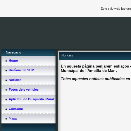
Este sitio web fue c
Navegació
Notícies
Home
En aquesta pàgina penjarem enllaços o 
Municipal de l'Ametlla de Mar .
Història del SUM
Totes aquestes notícies publicades en 
Notícies
Fotos dels vehicles
Aplicatiu de Busqueda iRural
Contacte
Mapa