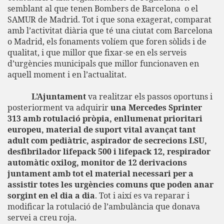
semblant al que tenen Bombers de Barcelona
o el
SAMUR de Madrid. Tot i que sona exagerat, comparat
amb l’activitat diària que té una ciutat com Barcelona
o Madrid, els fonaments volíem que foren sòlids i de
qualitat, i que millor que fixar-se en els serveis
d’urgències municipals que millor funcionaven en
aquell moment i en l’actualitat.
L’Ajuntament
va realitzar els passos oportuns i
posteriorment va adquirir
una Mercedes Sprinter
313 amb rotulació pròpia, enllumenat prioritari
europeu, material de suport vital avançat tant
adult com pediàtric, aspirador de secrecions LSU,
desfibrilador lifepack 500 i lifepack 12, respirador
automàtic oxilog, monitor de 12 derivacions
juntament amb tot el material necessari per a
assistir totes les
urgències comuns que poden anar
sorgint en el dia a dia
. Tot i així es va reparar i
modificar la rotulació de l’ambulància que donava
servei a creu roja.