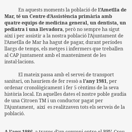
En aquests moments la població de
l’Ametlla de
Mar, té un Centre d’Assistència primària amb
quatre equips de medicina general, un dentista, un
pediatra i una llevadora
, però no sempre ha sigut
així i per assistir a la nostra població l’Ajuntament de
l’Ametlla de Mar ha hagut de pagar, durant períodes
llargs de temps, els metges i infermers que treballen
al CAP juntament amb el manteniment de les
instal·lacions.
El mateix passa amb el servei de transport
sanitari, on hauríem de fer ressò a
l’any 1981
, per
ordenar cronològicament i fer 5 cèntims de la seva
història local. En aquelles dates el nostre poble gaudia
de una Citroen TM i un
conductor pagat per
l’Ajuntament,
així
es realitzaven tots els serveis de la
població.
A l’any 1986
a traves d’un conveni entre el BBV, Creu