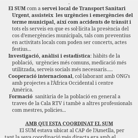
El SUM
com a
servei local de Transport Sanitari
Urgent
,
assisteix
les urgències i emergències del
terme municipal, així com accidents de trànsit i
tots els serveis en que es sol·licita la presència del
cos d’emergències municipals, tals com preventius
en activitats locals com poden ser concerts, actes
festius...
Investigació, anàlisi i estadística
: hàbits de la
població,
urgències més comuns, medicació més
utilitzada, serveis socials més necessaris.....
Cooperació internacional
, col·laborant amb ONG’s
amb projectes a l’Àfrica Occidental i centre
Amèrica.
Formació
sanitària de la població en general a
traves de la Cala RTV i tambè a altres professionals
com mestres, policies...
AMB QUI ESTA COORDINAT EL SUM
El SUM estava ubicat al CAP
de l’Ametlla
, per
tant la seva
coordinació
més
directa
era
amb el