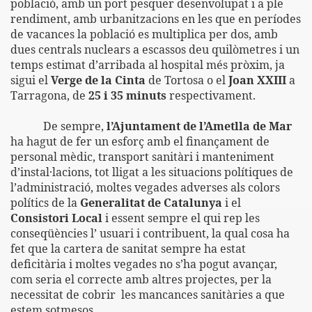
població, amb un port pesquer desenvolupat i a ple
rendiment, amb urbanitzacions en les que en períodes
de vacances la població es multiplica per dos, amb
dues centrals nuclears a escassos deu quilòmetres i un
temps estimat d’arribada al hospital més pròxim, ja
sigui el
Verge de
la Cinta
de Tortosa o el
Joan XXIII
a
Tarragona, de
25 i 35 minuts
respectivament.
De sempre,
l’Ajuntament de l’Ametlla de Mar
ha hagut de fer un esforç amb el finançament de
personal mèdic, transport sanitàri i manteniment
d’instal·lacions, tot lligat a les situacions polítiques de
l’administració, moltes vegades adverses als colors
polítics de
la
Generalitat
de Catalunya
i el
Consistori Local
i essent sempre el qui rep les
conseqüències l’ usuari i contribuent, la qual cosa ha
fet que la cartera de sanitat sempre ha estat
deficitària i moltes vegades no s’ha pogut avançar,
com seria el correcte amb altres projectes, per la
necessitat de cobrir
les mancances sanitàries a que
estem sotmesos.