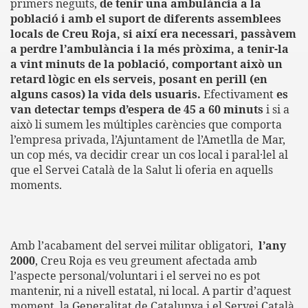
primers neguits,
de tenir una ambulància a la
població i amb el suport de diferents assemblees
locals de Creu Roja, si així era necessari, passàvem
a perdre l’ambulància i la més pròxima, a tenir-la
a vint minuts de la població, comportant això un
retard lògic en els serveis, posant en perill (en
alguns casos) la vida dels usuaris.
Efectivament
es
van detectar temps d’espera de 45 a 60 minuts
i si a
això li sumem les múltiples carències que comporta
l’empresa privada, l’Ajuntament de l’Ametlla de Mar,
un cop més, va decidir crear un cos local i paral·lel al
que el Servei Català de la Salut li oferia en aquells
moments.
Amb l’acabament del servei militar obligatori,
l’any
2000
, Creu Roja es veu greument afectada amb
l’aspecte personal/voluntari i el servei no es pot
mantenir, ni a nivell estatal, ni local. A partir d’aquest
moment,
la Generalitat
de Catalunya i el Servei Català