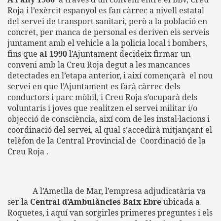
Roja i l’exèrcit espanyol es fan càrrec a nivell estatal
del servei de transport sanitari, però a la població en
concret, per manca de personal es deriven els serveis
juntament amb el vehicle a la policia local i bombers,
fins que
al 1990
l’Ajuntament decideix firmar un
conveni amb la Creu Roja degut a les mancances
detectades en l’etapa anterior, i així començarà
el nou
servei en que l’Ajuntament es farà càrrec dels
conductors i parc mòbil, i Creu Roja s’ocuparà dels
voluntaris i joves que realitzen el servei militar i/o
objecció de consciència, així com de les instal·lacions i
coordinació del servei, al qual s’accedirà mitjançant el
telèfon de la Central Provincial de
Coordinació de la
Creu Roja .
A l’Ametlla de Mar, l’empresa adjudicatària va
ser la
Central d’Ambulàncies Baix Ebre
ubicada a
Roquetes, i aquí van sorgirles primeres preguntes i els